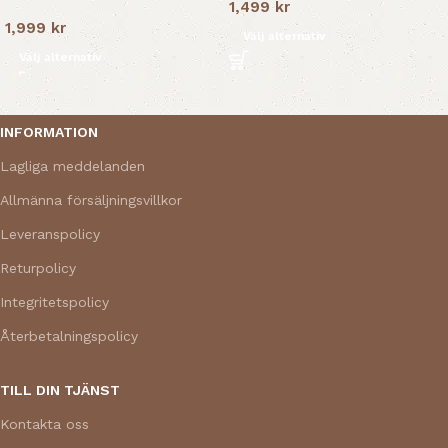
1,499
kr
1,999
kr
Välj alternativ
Välj alternativ
Read More
INFORMATION
Lagliga meddelanden
Allmänna försäljningsvillkor
Leveranspolicy
Returpolicy
Integritetspolicy
Återbetalningspolicy
TILL DIN TJÄNST
Kontakta oss