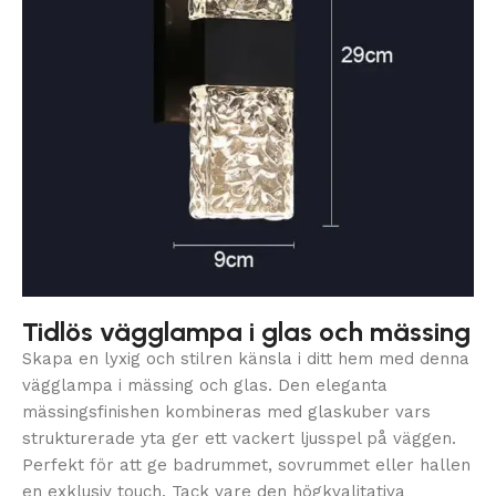
Tidlös vägglampa i glas och mässing
Skapa en lyxig och stilren känsla i ditt hem med denna
vägglampa i mässing och glas. Den eleganta
mässingsfinishen kombineras med glaskuber vars
strukturerade yta ger ett vackert ljusspel på väggen.
Perfekt för att ge badrummet, sovrummet eller hallen
en exklusiv touch. Tack vare den högkvalitativa