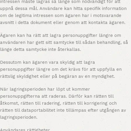
intressen måste lagras så länge som nödvändigt för att
uppnå dessa mål. Användare kan hitta specifik information
om de legitima intressen som ägaren har i motsvarande
avsnitt i detta dokument eller genom att kontakta ägaren.
Ägaren kan ha rätt att lagra personuppgifter längre om
användaren har gett sitt samtycke till sådan behandling, så
länge detta samtycke inte återkallas.
Dessutom kan ägaren vara skyldig att lagra
personuppgifter längre om det krävs för att uppfylla en
rättslig skyldighet eller på begäran av en myndighet.
När lagringsperioden har löpt ut kommer
personuppgifterna att raderas. Därför kan rätten till
åtkomst, rätten till radering, rätten till korrigering och
rätten till dataportabilitet inte tillämpas efter utgången av
lagringsperioden.
Användares rättigheter