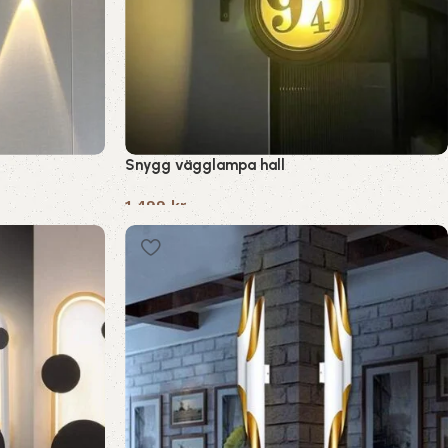
Snygg vägglampa hall
1,499
kr