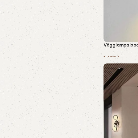
Vägglampa bad
1,499
kr