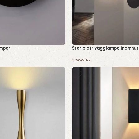
mpor
Stor platt vägglampa inomhus
1,399
kr