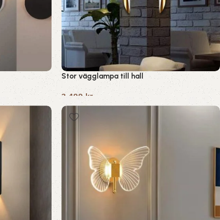
Stor vägglampa till hall
3,499
kr