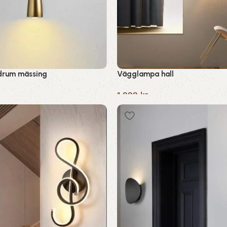
rum mässing
Vägglampa hall
1,999
kr