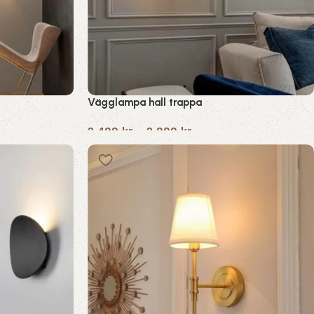
Vägglampa hall trappa
2,499
kr
–
2,999
kr