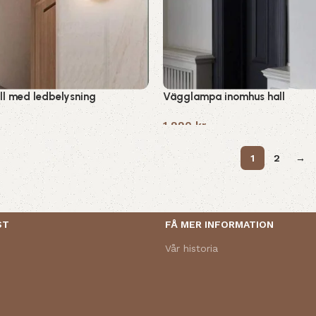
ll med ledbelysning
Vägglampa inomhus hall
1,990
kr
1
2
→
ST
FÅ MER INFORMATION
Vår historia