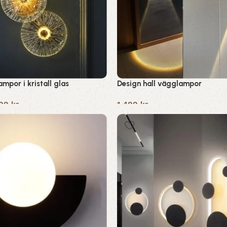
mpor i kristall glas
Design hall vägglampor
999
kr
1,499
kr