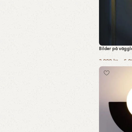
Bilder på väggla
3,999
kr
–
6,