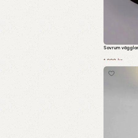
Sovrum väggla
1,999
kr