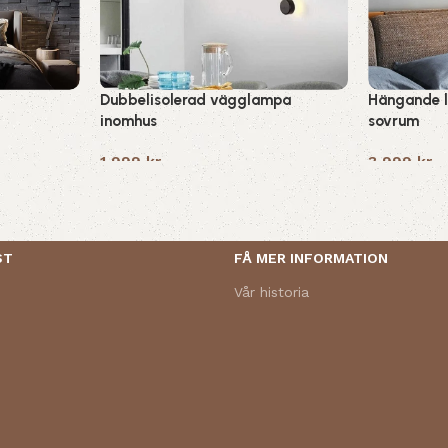
g
Dubbelisolerad vägglampa
Hängande 
inomhus
sovrum
1,999
kr
3,999
kr
ST
FÅ MER INFORMATION
Vår historia