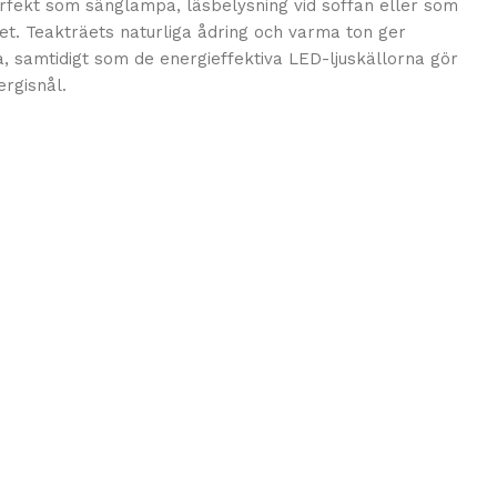
erfekt som sänglampa, läsbelysning vid soffan eller som
. Teakträets naturliga ådring och varma ton ger
, samtidigt som de energieffektiva LED-ljuskällorna gör
rgisnål.