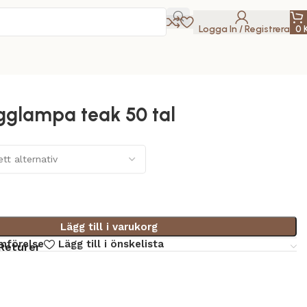
Logga In / Registrera
0
gglampa teak 50 tal
Lägg till i varukorg
ämförelse
Lägg till i önskelista
Returer