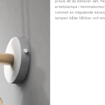
precis dit du behöver det. P
arbetslampa i hemmakontoret
rummet en inbjudande känsla
lampan både hållbar och ene