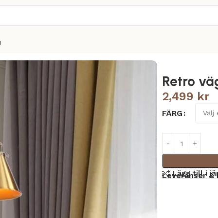
g
Retro vä
2,499
kr
FÄRG
Lägg till i j
Leveranser & 