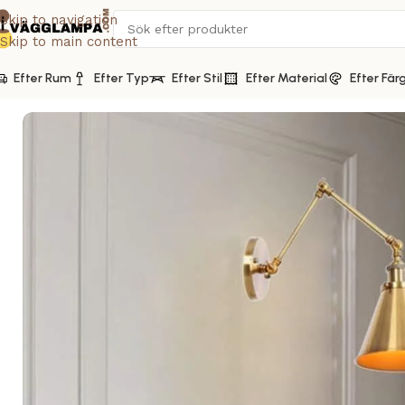
Skip to navigation
Skip to main content
Efter Rum
Efter Typ
Efter Stil
Efter Material
Efter Fär
Hem
Vägglampa guld
Retro vägglampa teak 50 tal