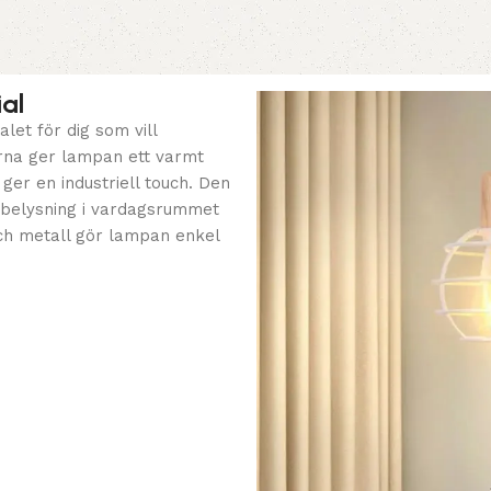
al
let för dig som vill
rna ger lampan ett varmt
er en industriell touch. Den
belysning i vardagsrummet
och metall gör lampan enkel