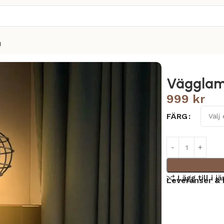
g
Vägglamp
999
kr
FÄRG
Lägg till i j
Leveranser & 