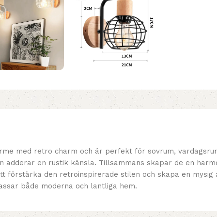
ärme med retro charm och är perfekt för sovrum, vardagsrum
aljen adderar en rustik känsla. Tillsammans skapar de en har
 förstärka den retroinspirerade stilen och skapa en mysig 
 passar både moderna och lantliga hem.