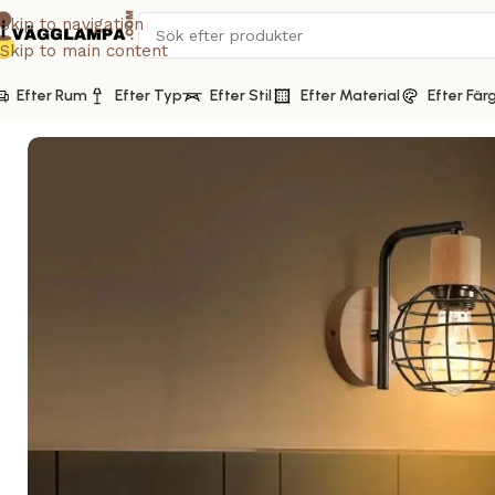
Skip to navigation
Skip to main content
Efter Rum
Efter Typ
Efter Stil
Efter Material
Efter Fär
Hem
Vägglampa retro
Vägglampa trä retro