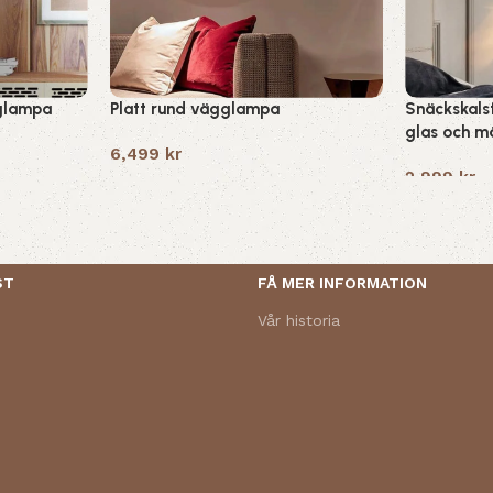
gglampa
Platt rund vägglampa
Snäckskal
glas och m
6,499
kr
2,999
kr
ST
FÅ MER INFORMATION
Vår historia