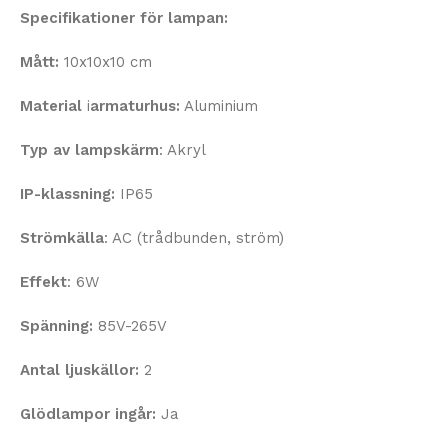
Specifikationer för lampan:
Mått:
10x10x10 cm
Material
i
armaturhus:
Aluminium
Typ av lampskärm
: Akryl
IP-klassning:
IP65
Strömkälla
: AC (trådbunden, ström)
Effekt
: 6W
Spänning:
85V-265V
Antal ljuskällor:
2
Glödlampor ingår:
Ja