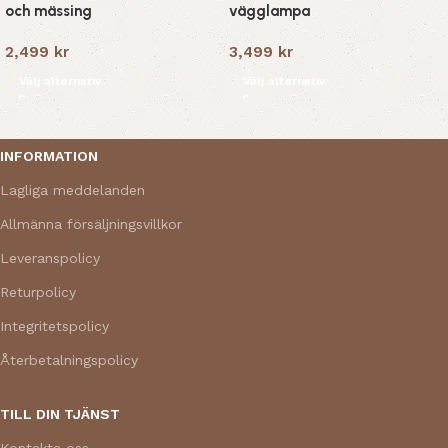
och mässing
vägglampa
2,499
kr
3,499
kr
Välj alternativ
Välj alternativ
Read More
INFORMATION
Lagliga meddelanden
Allmänna försäljningsvillkor
Leveranspolicy
Returpolicy
Integritetspolicy
Återbetalningspolicy
TILL DIN TJÄNST
Kontakta oss