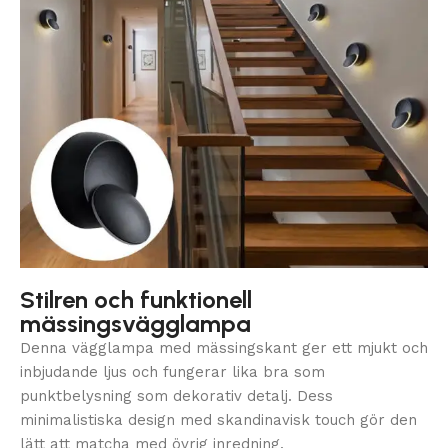
Stilren och funktionell
mässingsvägglampa
Denna vägglampa med mässingskant ger ett mjukt och
inbjudande ljus och fungerar lika bra som
punktbelysning som dekorativ detalj. Dess
minimalistiska design med skandinavisk touch gör den
lätt att matcha med övrig inredning.