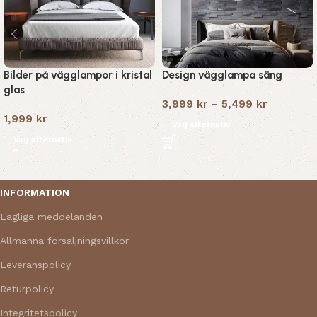
Bilder på vägglampor i kristal
Design vägglampa säng
glas
3,999
kr
–
5,499
kr
1,999
kr
Välj alternativ
Välj alternativ
Read More
INFORMATION
Lagliga meddelanden
Allmänna försäljningsvillkor
Leveranspolicy
Returpolicy
Integritetspolicy